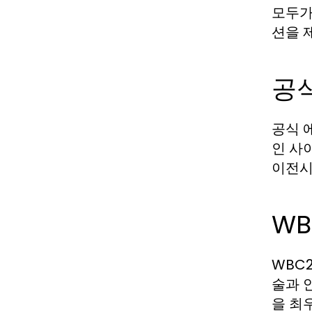
모두가
션을 
공
공식 
인 사
이전시
WB
WBC
술과 
을 최