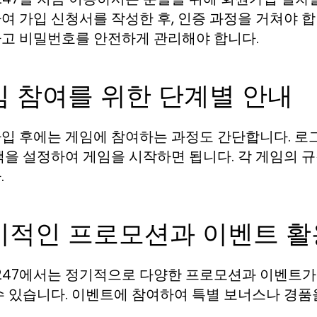
여 가입 신청서를 작성한 후, 인증 과정을 거쳐야 합
고 비밀번호를 안전하게 관리해야 합니다.
임 참여를 위한 단계별 안내
입 후에는 게임에 참여하는 과정도 간단합니다. 로그
액을 설정하여 게임을 시작하면 됩니다. 각 게임의 
.
기적인 프로모션과 이벤트 
247에서는 정기적으로 다양한 프로모션과 이벤트가 
수 있습니다. 이벤트에 참여하여 특별 보너스나 경품을