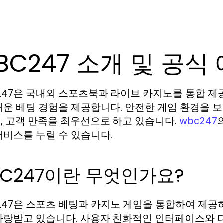
BC247 소개 및 공
247은 국내외 스포츠북과 라이브 카지노를 통합 
거운 베팅 경험을 제공합니다. 안전한 게임 환경을 
, 고객 만족을 최우선으로 하고 있습니다.
wbc247
서비스를 누릴 수 있습니다.
C247이란 무엇인가요?
247은 스포츠 베팅과 카지노 게임을 통합하여 제공
사랑받고 있습니다. 사용자 친화적인 인터페이스와