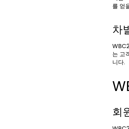
를 얻
차
WBC
는 고
니다.
W
회
WBC