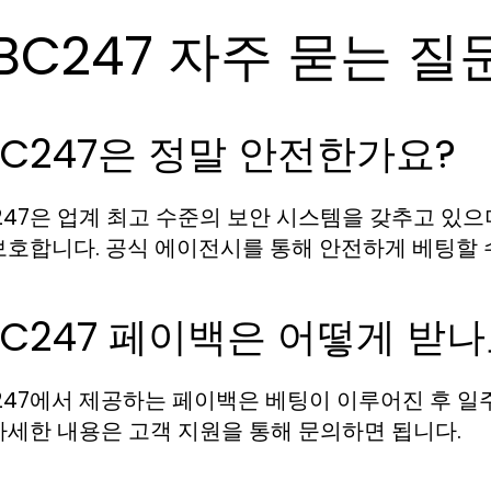
BC247 자주 묻는 질문
C247은 정말 안전한가요?
247은 업계 최고 수준의 보안 시스템을 갖추고 있
보호합니다. 공식 에이전시를 통해 안전하게 베팅할 
C247 페이백은 어떻게 받나
247에서 제공하는 페이백은 베팅이 이루어진 후 일
자세한 내용은 고객 지원을 통해 문의하면 됩니다.