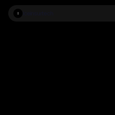
Iceinsurtech
I