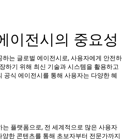
식 에이전시의 중요성
제공하는 글로벌 에이전시로, 사용자에게 안전하
보장하기 위해 최신 기술과 시스템을 활용하고
의 공식 에이전시를 통해 사용자는 다양한 혜
하는 플랫폼으로, 전 세계적으로 많은 사용자
 다양한 콘텐츠를 통해 초보자부터 전문가까지