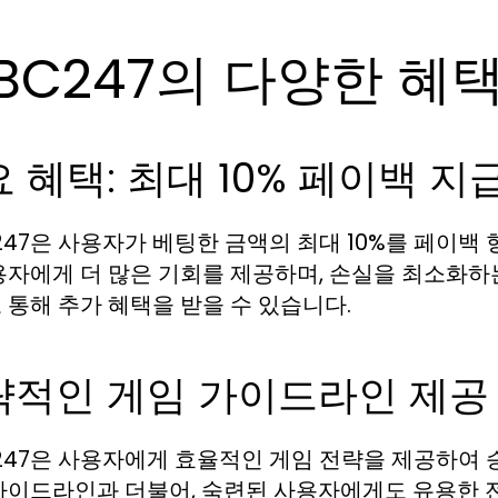
BC247의 다양한 혜
 혜택: 최대 10% 페이백 지
247은 사용자가 베팅한 금액의 최대 10%를 페이백
용자에게 더 많은 기회를 제공하며, 손실을 최소화하
 통해 추가 혜택을 받을 수 있습니다.
략적인 게임 가이드라인 제공
247은 사용자에게 효율적인 게임 전략을 제공하여 
가이드라인과 더불어, 숙련된 사용자에게도 유용한 